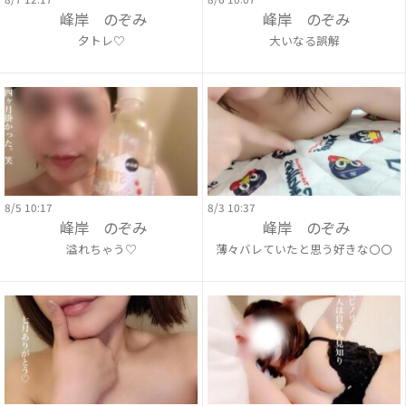
峰岸 のぞみ
峰岸 のぞみ
夕トレ♡
大いなる誤解
8/5 10:17
8/3 10:37
峰岸 のぞみ
峰岸 のぞみ
溢れちゃう♡
薄々バレていたと思う好きな〇〇