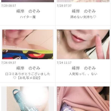
7/29 08:57
7/28 07:37
峰岸 のぞみ
峰岸 のぞみ
ハイター魔
諦めない気持ち♡
7/26 09:37
7/24 11:17
峰岸 のぞみ
峰岸 のぞみ
口コミありがとうございました
人見知って、、ない
♡【お礼写メ日記】