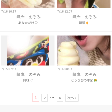
7/16 10:17
7/16 12:07
峰岸 のぞみ
峰岸 のぞみ
あなただけ♡
朝活
7/15 07:57
7/14 08:07
峰岸 のぞみ
峰岸 のぞみ
興味♡
とうきびの季節
1
…
2
6
次へ »