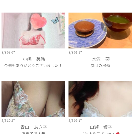
8/8 08:07
8/8 01:17
小嶋 美玲
水沢 葵
今週もありがとうございました！
次回の出勤
8/8 10:27
8/8 09:17
青山 あき子
山瀬 響子
あき子です♥
おはようございます