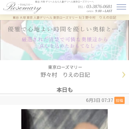
鶯谷 大塚 デリヘルなら人妻デリヘル東京ローズマリーへ
03-3876-0681
TEL /
9:00～LAST
OPEN /
6/3 野々村 りえの日記
鶯谷 大塚 東京 人妻デリヘル 東京ローズマリー
東京ローズマリー
野々村 りえの日記
本日も
6月3日 07:37
投稿