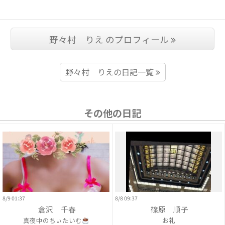
野々村 りえ のプロフィール
野々村 りえの日記一覧
その他の日記
8/9 01:37
8/8 09:37
倉沢 千春
篠原 順子
真夜中のちぃたいむ
お礼