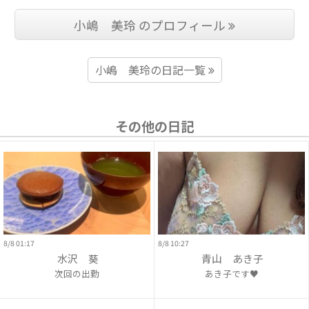
小嶋 美玲 のプロフィール
小嶋 美玲の日記一覧
その他の日記
8/8 01:17
8/8 10:27
水沢 葵
青山 あき子
次回の出勤
あき子です♥