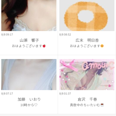
8/8 09:17
8/8 08:52
山瀬 響子
広末 明日香
おはようございます
おはようございます
8/8 07:17
8/8 01:37
加藤 いおり
倉沢 千春
10時から♡
真夜中のちぃたいむ