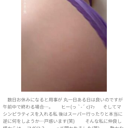
数日お休みになると用事が 丸一日ある日は良いのですが
午前中で終わる場合…。 ヒー(っ `-´ c)ﾏｯ そしてマ
シンピラティスを入れる私 後はスーパー行ったりと本当に
逆に何をしようか…戸惑います(笑) そんな私に仲良し
様からは マグロ？ って聞かれました(笑) 動かな