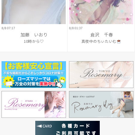
8/8 07:17
8/8 01:37
加藤 いおり
倉沢 千春
10時から♡
真夜中のちぃたいむ