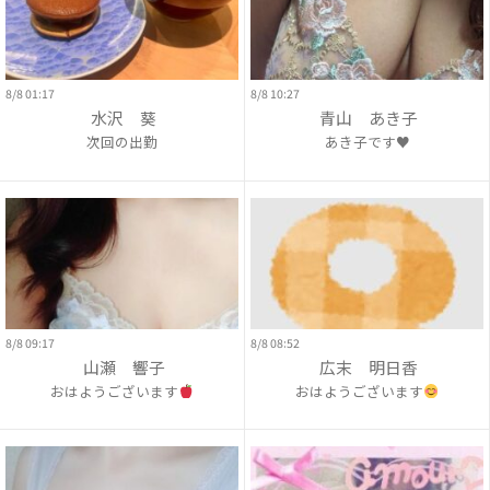
8/8 01:17
8/8 10:27
水沢 葵
青山 あき子
次回の出勤
あき子です♥
8/8 09:17
8/8 08:52
山瀬 響子
広末 明日香
おはようございます
おはようございます