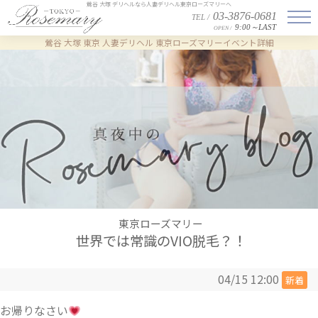
鶯谷 大塚 デリヘルなら人妻デリヘル東京ローズマリーへ
03-3876-0681
TEL /
9:00～LAST
OPEN /
鶯谷 大塚 東京 人妻デリヘル 東京ローズマリー
イベント詳細
東京ローズマリー
世界では常識のVIO脱毛？！
04/15 12:00
新着
お帰りなさい