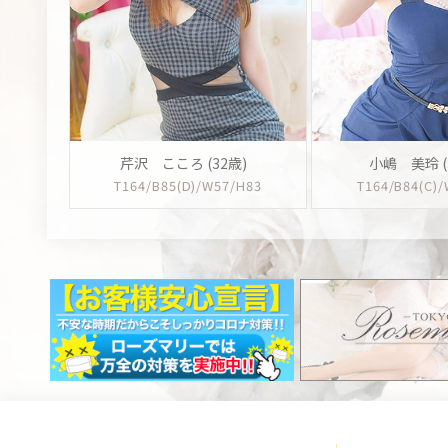
芹沢 こころ (32歳)
小嶋 美玲 (
T164/B85(D)/W57/H83
T164/B84(C)