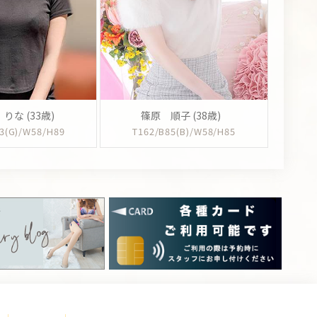
りな (33歳)
篠原 順子 (38歳)
3(G)/W58/H89
T162/B85(B)/W58/H85