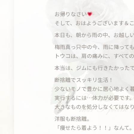
お帰りなさい
そして、おはようございます＆
本日も、朝から雨の中、お越し
梅雨真っ只中の今、雨に降って
トウコは、肩の痛みに、すべて
本当は、ジムにも行きたかった
断捨離でスッキリ生活！
少ないモノで豊かに居心地よく
実行するには…体力が必要です
大きなものを処分しなくてはな
洋服も断捨離。
「痩せたら着よう！！」なんて