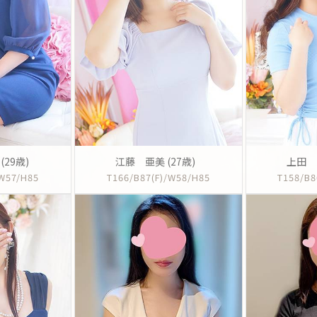
29歳)
江藤 亜美 (27歳)
上田 り
/W57/H85
T166/B87(F)/W58/H85
T158/B8