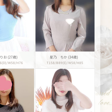
お (27歳)
星乃 ちか (34歳)
6(D)/W58/H76
T158/B89(E)/W58/H85