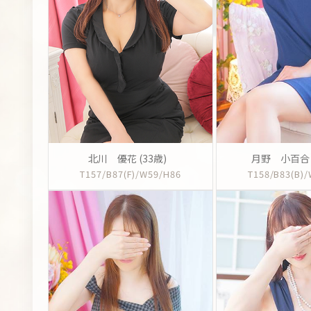
北川 優花 (33歳)
月野 小百合 (
T157/B87(F)/W59/H86
T158/B83(B)